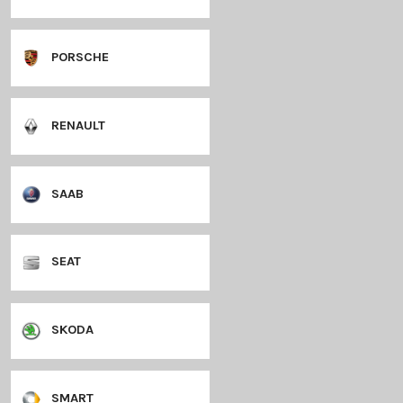
MERCEDES
MINI
MITSUBISHI
NISSAN
OPEL