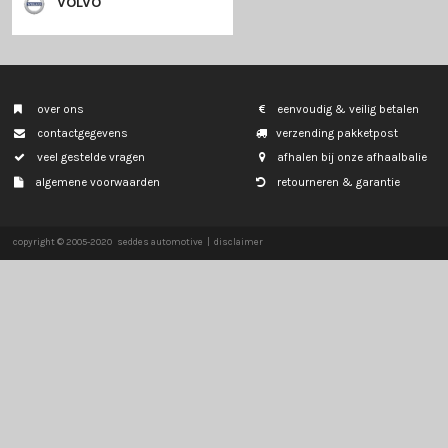
SKODA
SMART
SSANGYONG
SUBARU
SUZUKI