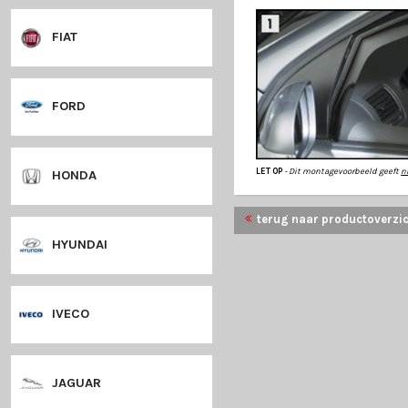
en buigzame kunsts
bestendig.
DODGE
Climair
is een Dui
Alle producten zi
staat bekend om ha
Een aanwinst voor 
Alle schermen zij
DS
monteren
zonder s
meegeleverd.
FIAT
FORD
LET OP
- Dit monta
HONDA