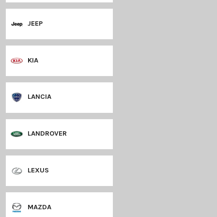
terug naar p
HYUNDAI
IVECO
JAGUAR
JEEP