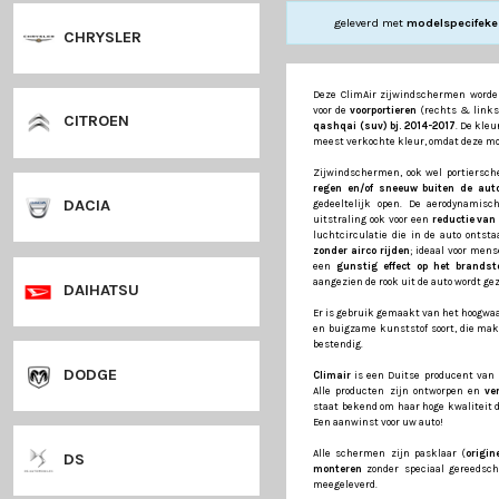
CHEVROLET
geleverd met
CHRYSLER
Deze ClimAir zijw
voor de
voorportier
CITROEN
qashqai (suv) bj.
meest verkochte kle
Zijwindschermen, 
regen en/of sneeu
DACIA
gedeeltelijk open
uitstraling ook voo
luchtcirculatie di
zonder airco rijde
een
gunstig effec
aangezien de rook u
DAIHATSU
Er is gebruik gema