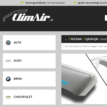
levering af fabriek
, incl track&trace
gratis 
..
/
NISSAN
/
Q
ALFA
om dit product toe
AUDI
BMW