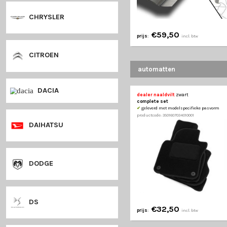
CHEVROLET
CHRYSLER
€59,50
prijs
:
in
CITROEN
automatten
DACIA
dealer naaldvilt
zwa
complete set
✔
geleverd met modelsp
productcode: 35016070340
DAIHATSU