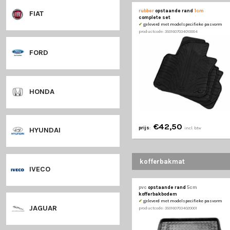
DODGE
DS
€32,50
prijs
:
in
rubber
opstaande ra
FIAT
complete set
✔
geleverd met modelsp
productcode: 35016070340
FORD
HONDA