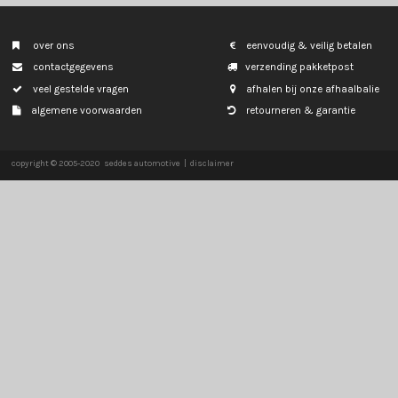
SMART
SSANGYONG
SUBARU
SUZUKI