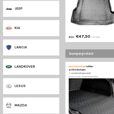
€42,50
prijs
:
in
HYUNDAI
kofferbakmat
IVECO
pvc
opstaande rand
kofferbakbodem
✔
geleverd met modelsp
JAGUAR
productcode: 35016070340
JEEP
KIA