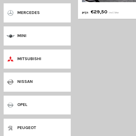
€47,50
prijs
:
in
LANCIA
bumperprotec
LANDROVER
beschermflap
rubbe
achterbumper
✔
universele pasvorm
productcode: 35016070340
LEXUS
MAZDA