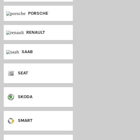
€29,50
MERCEDES
prijs
:
in
MINI
MITSUBISHI
NISSAN
OPEL