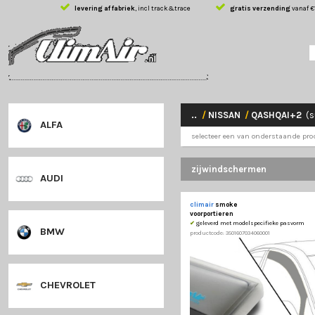
levering af fabriek
, incl track&trace
gratis 
..
/
NISSAN
/
Q
ALFA
selecteer een van 
zijwindscherm
AUDI
climair
smoke
voorportieren
✔
geleverd met modelsp
BMW
productcode: 35016070340